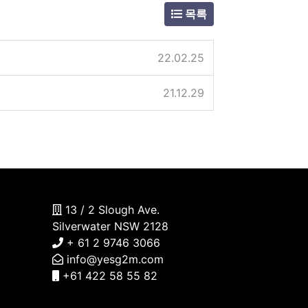
목록
22.02.25
21.12.29
13 / 2 Slough Ave.
Silverwater NSW 2128
+ 61 2 9746 3066
info@yesg2m.com
+61 422 58 55 82